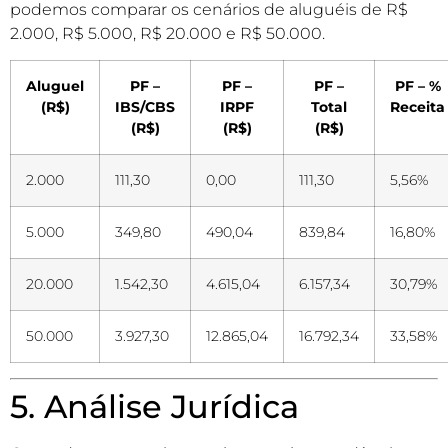
podemos comparar os cenários de aluguéis de R$
2.000, R$ 5.000, R$ 20.000 e R$ 50.000.
Aluguel
PF –
PF –
PF –
PF – %
(R$)
IBS/CBS
IRPF
Total
Receita
(R$)
(R$)
(R$)
2.000
111,30
0,00
111,30
5,56%
5.000
349,80
490,04
839,84
16,80%
20.000
1.542,30
4.615,04
6.157,34
30,79%
50.000
3.927,30
12.865,04
16.792,34
33,58%
5. Análise Jurídica