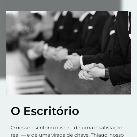
O Escritório
O nosso escritório nasceu de uma insatisfação
real — e de uma virada de chave. Thiago, nosso